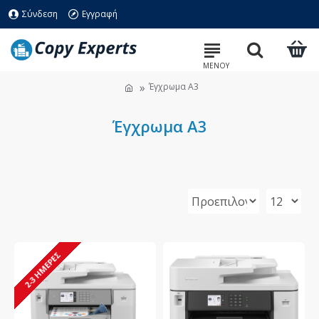
Σύνδεση
Εγγραφή
Έγχρωμα Α3
Έγχρωμα Α3
2-3 ΗΜΈΡΕΣ