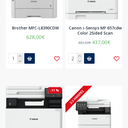
Brother MFC-L8390CDW
Canon i-Sensys MF 657cdw
Color 2Sided Scan
628,00€
437,00€
483,60€
-11 %
2-3 ΗΜΈΡΕΣ