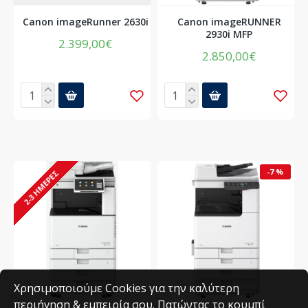
Canon imageRunner 2630i
Canon imageRUNNER
2930i MFP
2.399,00€
2.850,00€
-7 %
2-3 ΗΜΈΡΕΣ
Χρησιμοποιούμε Cookies για την καλύτερη
περιήγηση & εμπειρία σου. Πατώντας το κουμπί