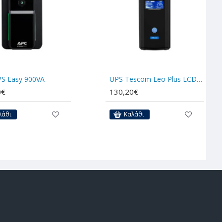
S Easy 900VA
UPS Tescom Leo Plus LCD 1200VA/720W
0€
130,20€
λάθι
Καλάθι