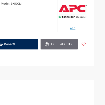
Model:
BX500MI
APC
ΚΑΛΆΘΙ
ΈΧΕΤΕ ΑΠΟΡΊΕΣ