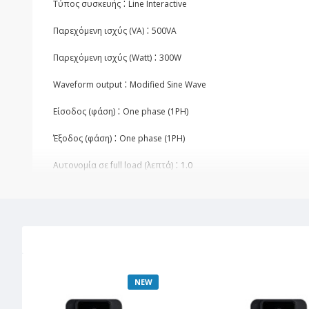
:
Τύπος συσκευής
Line Interactive
:
Παρεχόμενη ισχύς (VA)
500VA
:
Παρεχόμενη ισχύς (Watt)
300W
:
Waveform output
Modified Sine Wave
:
Είσοδος (φάση)
One phase (1PH)
:
Έξοδος (φάση)
One phase (1PH)
:
Αυτονομία σε full load (λεπτά)
1.0
:
Χρόνος επαναφόρτισης
6 hours
:
Μπαταρία
RBC17
:
Extra μπαταρία
Όχι
:
Rack mount
Όχι
NEW
:
Διαστάσεις (πλάτος x ύψος x βάθος, σε mm)
98 x 138 x 310