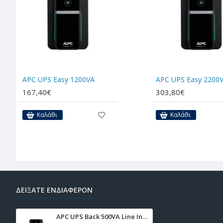
Βάρος (κιλά) : 5.9
:
Εγγύηση (μήνες)
24
APC UPS Easy 1200VA
APC UPS Easy 2200
167,40€
303,80€
Καλάθι
Καλάθι
ΔΕΊΞΑΤΕ ΕΝΔΙΑΦΈΡΟΝ
APC UPS Back 500VA Line Interactive