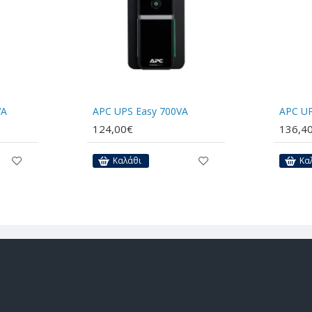
VA
APC UPS Easy 700VA
APC UP
124,00€
136,4
Καλάθι
Κα