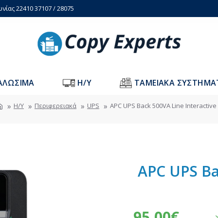
ωνίας 22410 37107 / 28075
ΑΛΩΣΙΜΑ
H/Y
ΤΑΜΕΙΑΚΑ ΣΥΣΤΗΜΑ
Η/Υ
Περιφερειακά
UPS
APC UPS Back 500VA Line Interactive
APC UPS Ba
95,00€