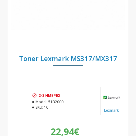
Toner Lexmark MS317/MX317
2-3 ΗΜΈΡΕΣ
Model:
51B2000
SKU:
10
Lexmark
22,94€