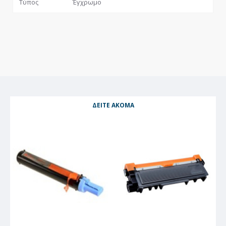
Τύπος
Έγχρωμο
ΔΕΊΤΕ ΑΚΌΜΑ