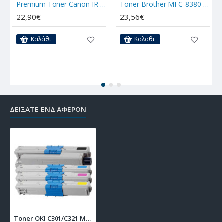
Premium Toner Canon IR 1018
Toner Brother MFC-8380 TN-3280/3290/3170/580/650
22,90€
23,56€
Καλάθι
Καλάθι
ΔΕΊΞΑΤΕ ΕΝΔΙΑΦΈΡΟΝ
Toner OKI C301/C321 Magenta