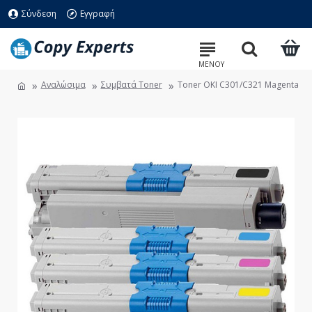
Σύνδεση
Εγγραφή
Αναλώσιμα
Συμβατά Toner
Toner OKI C301/C321 Magenta